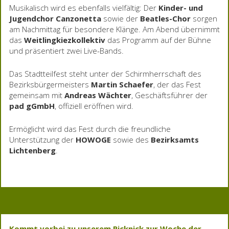
Musikalisch wird es ebenfalls vielfältig: Der
Kinder- und
Jugendchor Canzonetta
sowie der
Beatles-Chor
sorgen
am Nachmittag für besondere Klänge. Am Abend übernimmt
das
Weitlingkiezkollektiv
das Programm auf der Bühne
und präsentiert zwei Live-Bands.
Das Stadtteilfest steht unter der Schirmherrschaft des
Bezirksbürgermeisters
Martin Schaefer
, der das Fest
gemeinsam mit
Andreas Wächter
, Geschäftsführer der
pad gGmbH
, offiziell eröffnen wird.
Ermöglicht wird das Fest durch die freundliche
Unterstützung der
HOWOGE
sowie des
Bezirksamts
Lichtenberg
.
Kommt vorbei zu unserem Picknick zur Woche der