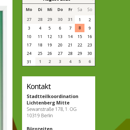
Mo
Di
Mi
Do
Fr
Sa
So
27
28
29
30
31
1
2
8
3
4
5
6
7
9
10
11
12
13
14
15
16
17
18
19
20
21
22
23
24
25
26
27
28
29
30
1
2
3
4
5
6
31
Kontakt
Stadtteilkoordination
Lichtenberg Mitte
Sewanstraße 178, 1. OG
10319 Berlin
Bürozeiten