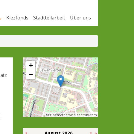
s
Kiezfonds
Stadtteilarbeit
Über uns
+
−
latz
l
© OpenStreetMap contributors
<
August
2026
>
»