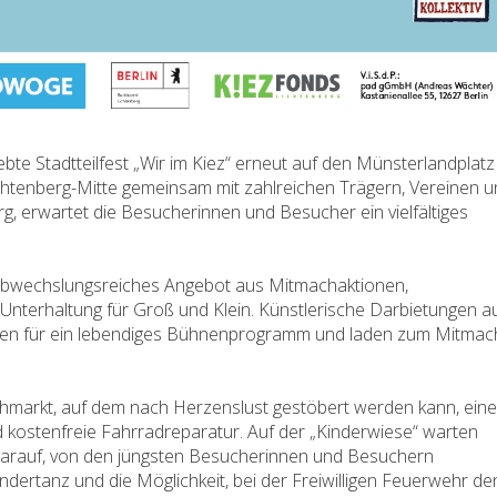
ebte Stadtteilfest „Wir im Kiez“ erneut auf den Münsterlandplatz 
Lichtenberg-Mitte gemeinsam mit zahlreichen Trägern, Vereinen 
rg, erwartet die Besucherinnen und Besucher ein vielfältiges
 abwechslungsreiches Angebot aus Mitmachaktionen,
Unterhaltung für Groß und Klein. Künstlerische Darbietungen a
orgen für ein lebendiges Bühnenprogramm und laden zum Mitma
lohmarkt, auf dem nach Herzenslust gestöbert werden kann, eine
 kostenfreie Fahrradreparatur. Auf der „Kinderwiese“ warten
 darauf, von den jüngsten Besucherinnen und Besuchern
dertanz und die Möglichkeit, bei der Freiwilligen Feuerwehr de