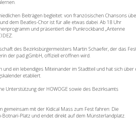
lernen.
hiedlichen Beiträgen begleitet: von französischen Chansons übe
und dem Beatles-Chor ist für alle etwas dabei. Ab 18 Uhr
ühnenprogramm und präsentiert die Punkrockband „Antenne
CIDEZ.
rschaft des Bezirksbürgermeisters Martin Schaefer, der das Fes
in der pad gGmbH, offiziell eröffnen wird.
 und ein lebendiges Miteinander im Stadtteil und hat sich über 
skalender etabliert.
liche Unterstützung der HOWOGE sowie des Bezirksamts
ann gemeinsam mit der Kidical Mass zum Fest fahren: Die
Botnari-Platz und endet direkt auf dem Münsterlandplatz.