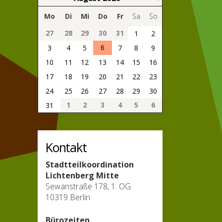
Mo
Di
Mi
Do
Fr
Sa
So
27
28
29
30
31
1
2
6
3
4
5
7
8
9
10
11
12
13
14
15
16
17
18
19
20
21
22
23
24
25
26
27
28
29
30
1
2
3
4
5
6
31
Kontakt
Stadtteilkoordination
Lichtenberg Mitte
Sewanstraße 178, 1. OG
10319 Berlin
Bürozeiten