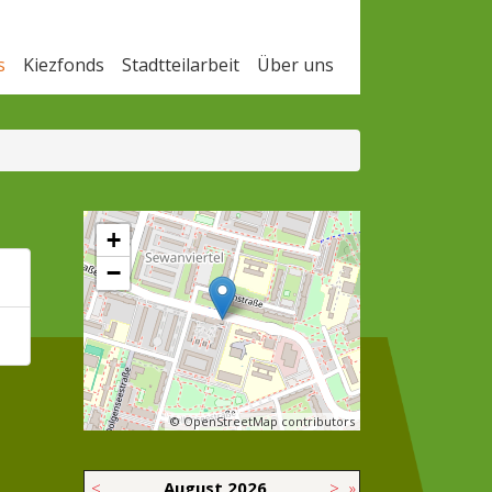
s
Kiezfonds
Stadtteilarbeit
Über uns
+
−
© OpenStreetMap contributors
<
August
2026
>
»