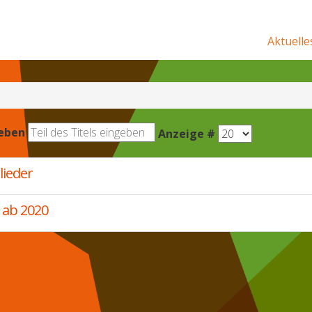
Aktuelle
geben
Anzeige #
lieder
 ab 2020