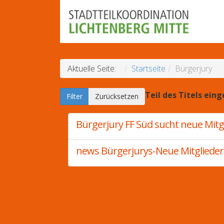
Aktuelle Seite:
Startseite
Bürgerjury
Teil des Titels ein
Filter
Zurücksetzen
Bürgerjury FF Süd sucht neue Mitg
news Bürgerjurys-Neue Mitglieder