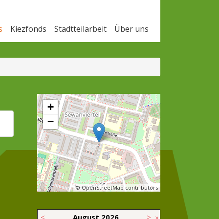
s
Kiezfonds
Stadtteilarbeit
Über uns
+
−
© OpenStreetMap contributors
<
August
2026
>
»