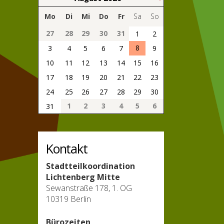
Mo
Di
Mi
Do
Fr
Sa
So
27
28
29
30
31
1
2
8
3
4
5
6
7
9
10
11
12
13
14
15
16
17
18
19
20
21
22
23
24
25
26
27
28
29
30
1
2
3
4
5
6
31
Kontakt
Stadtteilkoordination
Lichtenberg Mitte
Sewanstraße 178, 1. OG
10319 Berlin
Bürozeiten