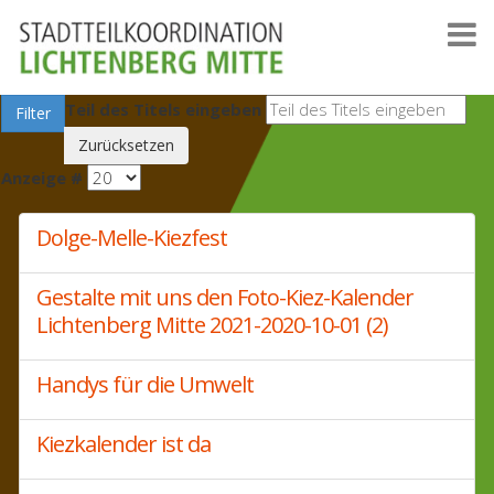
Teil des Titels eingeben
Filter
Zurücksetzen
Anzeige #
Dolge-Melle-Kiezfest
Gestalte mit uns den Foto-Kiez-Kalender
Lichtenberg Mitte 2021-2020-10-01 (2)
Handys für die Umwelt
Kiezkalender ist da