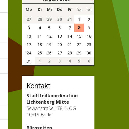
Mo
Di
Mi
Do
Fr
Sa
So
27
28
29
30
31
1
2
8
3
4
5
6
7
9
10
11
12
13
14
15
16
17
18
19
20
21
22
23
24
25
26
27
28
29
30
1
2
3
4
5
6
31
Kontakt
Stadtteilkoordination
Lichtenberg Mitte
Sewanstraße 178, 1. OG
10319 Berlin
Bürozeiten