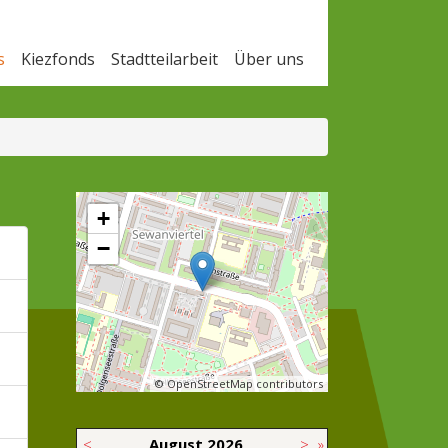
s
Kiezfonds
Stadtteilarbeit
Über uns
+
−
© OpenStreetMap contributors
<
August
2026
>
»