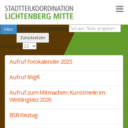
Teil des Titels eingeben
Filter
Zurücksetzen
Anzeige #
Aufruf Fotokalender 2025
Aufruf iWgR
Aufruf zum Mitmachen: Kunstmeile im
Weitlingkiez 2026
BSR Kieztag