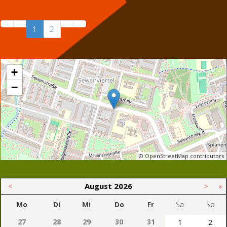
1
2
+
−
© OpenStreetMap contributors
<
August
2026
>
»
Mo
Di
Mi
Do
Fr
Sa
So
27
28
29
30
31
1
2