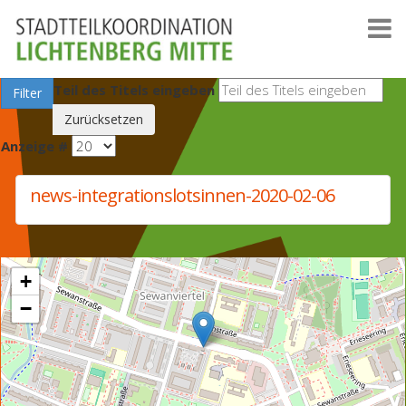
Teil des Titels eingeben
Filter
Zurücksetzen
Anzeige #
news-integrationslotsinnen-2020-02-06
+
−