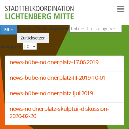
Teil des Titels eingeben
Filter
Zurücksetzen
Anzeige #
news-bübe-nöldnerplatz-17.06.2019
news-bübe-nöldnerplatz-III-2019-10-01
news-bübe-nöldnerplatzIIJuli2019
news-nöldnerplatz-skulptur-diskussion-
2020-02-20