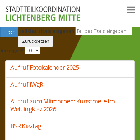
Teil des Titels eingeben
Filter
Zurücksetzen
Anzeige #
Aufruf Fotokalender 2025
Aufruf iWgR
Aufruf zum Mitmachen: Kunstmeile im
Weitlingkiez 2026
BSR Kieztag