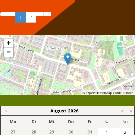
1
2
+
−
© OpenStreetMap contributors
<
August
2026
>
»
Mo
Di
Mi
Do
Fr
Sa
So
27
28
29
30
31
1
2