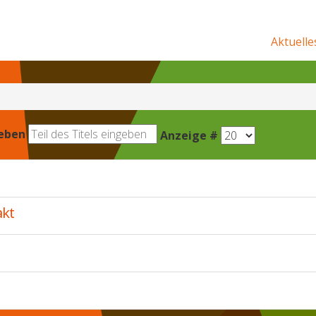
Aktuelle
geben
Anzeige #
akt