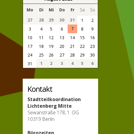
Mo
Di
Mi
Do
Fr
Sa
So
27
28
29
30
31
1
2
7
3
4
5
6
8
9
10
11
12
13
14
15
16
17
18
19
20
21
22
23
24
25
26
27
28
29
30
1
2
3
4
5
6
31
Kontakt
Stadtteilkoordination
Lichtenberg Mitte
Sewanstraße 178, 1. OG
10319 Berlin
Bürozeiten