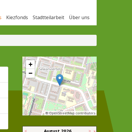
s
Kiezfonds
Stadtteilarbeit
Über uns
+
−
© OpenStreetMap contributors
<
August
2026
>
»