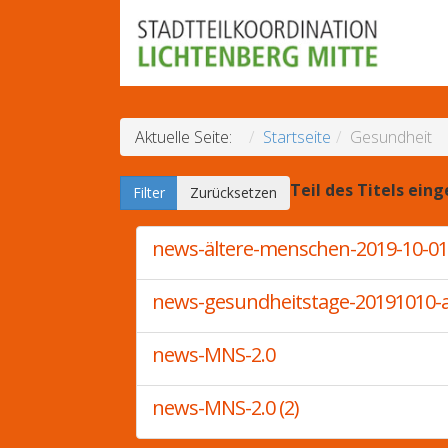
Aktuelle Seite:
Startseite
Gesundheit
Teil des Titels ein
Filter
Zurücksetzen
news-ältere-menschen-2019-10-01
news-gesundheitstage-20191010-
news-MNS-2.0
news-MNS-2.0 (2)