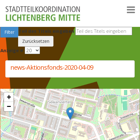
Teil des Titels eingeben
Filter
Zurücksetzen
Anzeige #
news-Aktionsfonds-2020-04-09
+
−