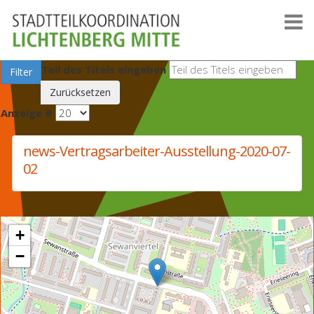
Teil des Titels eingeben
Filter
Zurücksetzen
Anzeige #
news-Vertragsarbeiter-Ausstellung-2020-07-
02
+
−