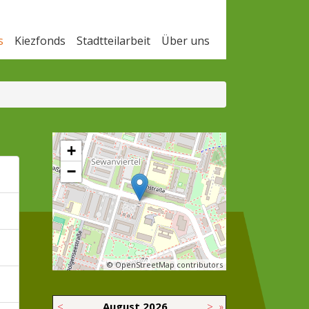
s
Kiezfonds
Stadtteilarbeit
Über uns
+
−
© OpenStreetMap contributors
<
August
2026
>
»