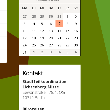
Mo
Di
Mi
Do
Fr
Sa
So
27
28
29
30
31
1
2
7
3
4
5
6
8
9
10
11
12
13
14
15
16
17
18
19
20
21
22
23
24
25
26
27
28
29
30
1
2
3
4
5
6
31
Kontakt
Stadtteilkoordination
Lichtenberg Mitte
Sewanstraße 178, 1. OG
10319 Berlin
Bürozeiten