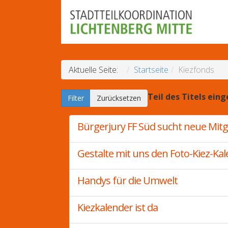
Aktuelle Seite:
Startseite
Kiezfonds
Teil des Titels ein
Filter
Zurücksetzen
Bürgerjury FF Süd sucht neue Mitg
Gestalte mit uns den Foto-Kiez-Kal
Handys für die Umwelt
Kiezkalender ist da