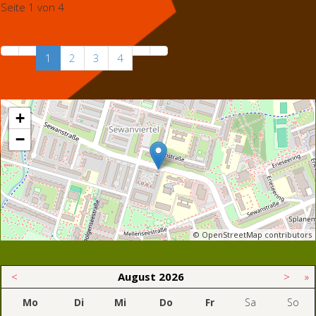
Seite 1 von 4
1
2
3
4
+
−
© OpenStreetMap contributors
<
August
2026
>
»
Mo
Di
Mi
Do
Fr
Sa
So