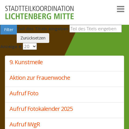
Teil des Titels eingeben
Filter
Zurücksetzen
Anzeige #
9. Kunstmeile
Aktion zur Frauenwoche
Aufruf Foto
Aufruf Fotokalender 2025
Aufruf iWgR