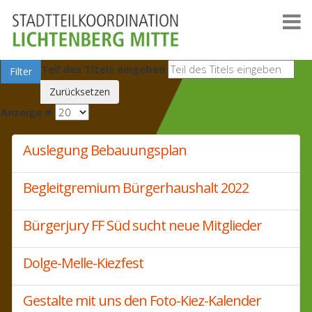
Teil des Titels eingeben
Filter
Zurücksetzen
Anzeige #
Auslegung Bebauungsplan
Begleitgremium Bürgerhaushalt 2022
Bürgerjury FF Süd sucht neue Mitglieder
Dolge-Melle-Kiezfest
Gestalte mit uns den Foto-Kiez-Kalender