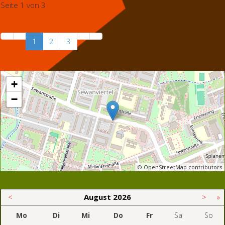
Seite 1 von 3
1
2
3
+
−
© OpenStreetMap contributors
<
August
2026
>
»
Mo
Di
Mi
Do
Fr
Sa
So