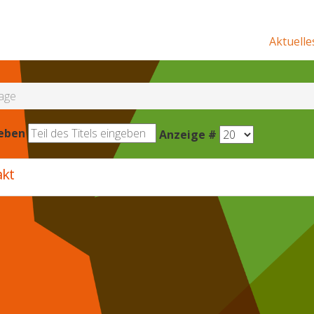
Aktuelle
age
geben
Anzeige #
akt