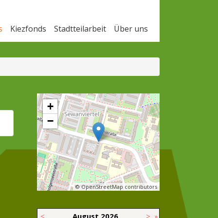
s
Kiezfonds
Stadtteilarbeit
Über uns
+
−
© OpenStreetMap contributors
<
August
2026
>
»