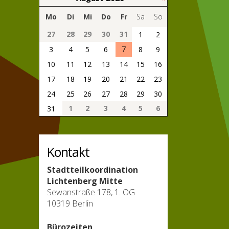
Mo
Di
Mi
Do
Fr
Sa
So
27
28
29
30
31
1
2
7
3
4
5
6
8
9
10
11
12
13
14
15
16
17
18
19
20
21
22
23
24
25
26
27
28
29
30
1
2
3
4
5
6
31
Kontakt
Stadtteilkoordination
Lichtenberg Mitte
Sewanstraße 178, 1. OG
10319 Berlin
Bürozeiten