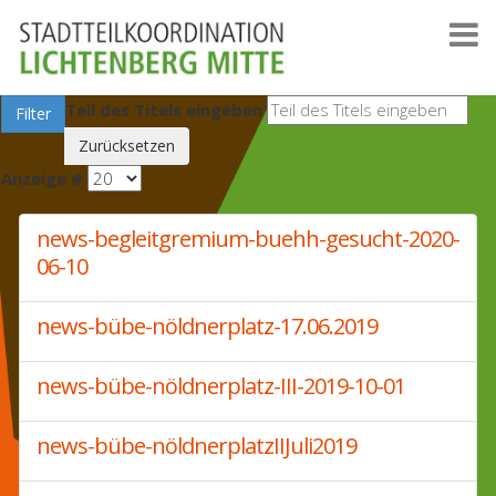
Teil des Titels eingeben
Filter
Zurücksetzen
Anzeige #
news-begleitgremium-buehh-gesucht-2020-
06-10
news-bübe-nöldnerplatz-17.06.2019
news-bübe-nöldnerplatz-III-2019-10-01
news-bübe-nöldnerplatzIIJuli2019