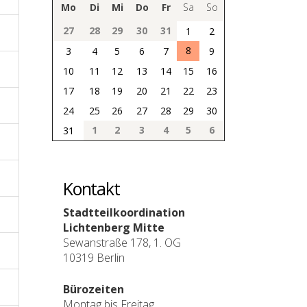
Mo
Di
Mi
Do
Fr
Sa
So
27
28
29
30
31
1
2
8
3
4
5
6
7
9
10
11
12
13
14
15
16
17
18
19
20
21
22
23
24
25
26
27
28
29
30
1
2
3
4
5
6
31
Kontakt
Stadtteilkoordination
Lichtenberg Mitte
Sewanstraße 178, 1. OG
10319 Berlin
Bürozeiten
Montag bis Freitag