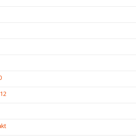
0
-12
akt