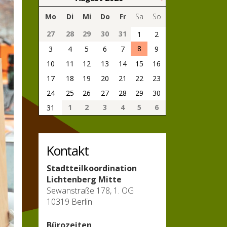
Mo
Di
Mi
Do
Fr
Sa
So
27
28
29
30
31
1
2
8
3
4
5
6
7
9
10
11
12
13
14
15
16
17
18
19
20
21
22
23
24
25
26
27
28
29
30
1
2
3
4
5
6
31
Kontakt
Stadtteilkoordination
Lichtenberg Mitte
Sewanstraße 178, 1. OG
10319 Berlin
Bürozeiten