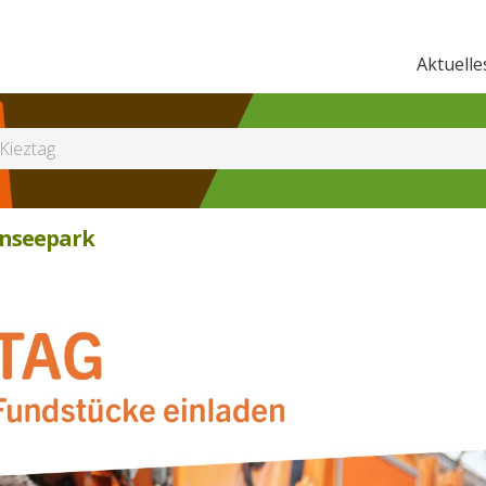
Aktuelle
Kieztag
lenseepark