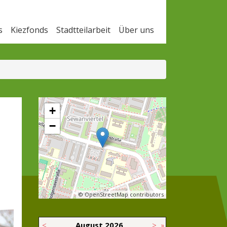
s
Kiezfonds
Stadtteilarbeit
Über uns
+
−
© OpenStreetMap contributors
<
August
2026
>
»