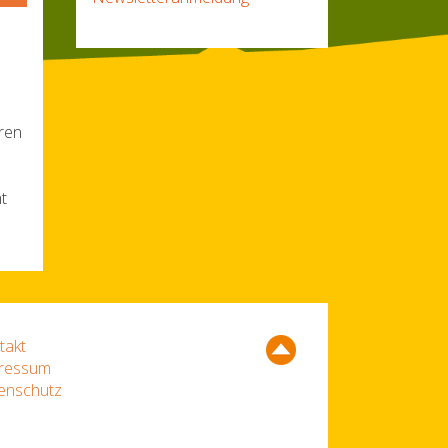
ren
t
takt
ressum
enschutz