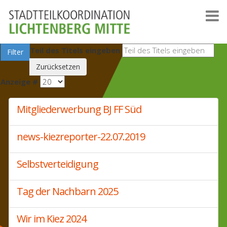
Teil des Titels eingeben
Filter
Zurücksetzen
Anzeige #
Mitgliederwerbung BJ FF Süd
news-kiezreporter-22.07.2019
Selbstverteidigung
Tag der Nachbarn 2025
Wir im Kiez 2024