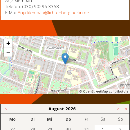
Anja Klempau
Telefon: (030) 90296-3358
E-Mail:
Anja.klempau@lichtenberg.berlin.de
+
−
© OpenStreetMap contributors
<
August
2026
>
»
Mo
Di
Mi
Do
Fr
Sa
So
27
28
29
30
31
1
2