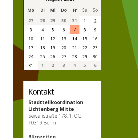
Mo
Di
Mi
Do
Fr
Sa
So
27
28
29
30
31
1
2
7
3
4
5
6
8
9
10
11
12
13
14
15
16
17
18
19
20
21
22
23
24
25
26
27
28
29
30
1
2
3
4
5
6
31
Kontakt
Stadtteilkoordination
Lichtenberg Mitte
Sewanstraße 178, 1. OG
10319 Berlin
Bürozeiten