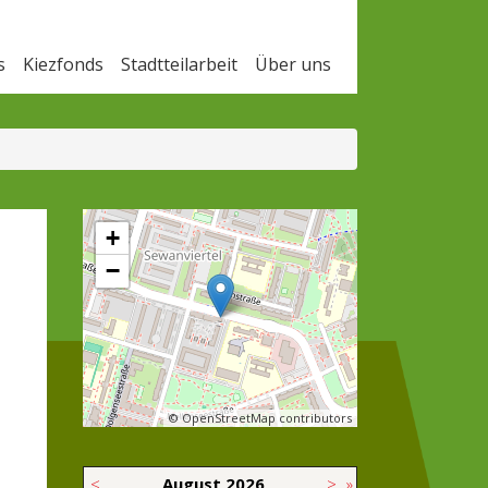
s
Kiezfonds
Stadtteilarbeit
Über uns
+
−
© OpenStreetMap contributors
<
August
2026
>
»