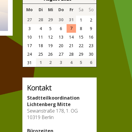
Mo
Di
Mi
Do
Fr
Sa
So
27
28
29
30
31
1
2
7
3
4
5
6
8
9
10
11
12
13
14
15
16
17
18
19
20
21
22
23
24
25
26
27
28
29
30
1
2
3
4
5
6
31
Kontakt
Stadtteilkoordination
Lichtenberg Mitte
Sewanstraße 178, 1. OG
10319 Berlin
Bürozeiten