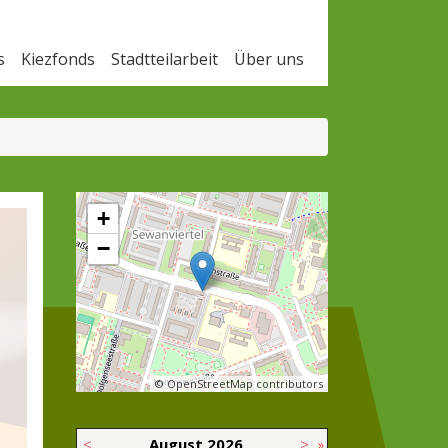
s
Kiezfonds
Stadtteilarbeit
Über uns
+
−
© OpenStreetMap contributors
<
August
2026
>
»