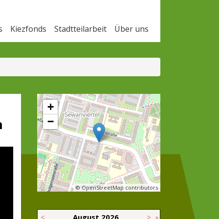
s
Kiezfonds
Stadtteilarbeit
Über uns
+
−
n
© OpenStreetMap contributors
<
August
2026
>
»