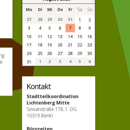
Mo
Di
Mi
Do
Fr
Sa
So
27
28
29
30
31
1
2
7
3
4
5
6
8
9
10
11
12
13
14
15
16
17
18
19
20
21
22
23
24
25
26
27
28
29
30
ung
1
2
3
4
5
6
re
31
Kontakt
Stadtteilkoordination
Lichtenberg Mitte
Sewanstraße 178, 1. OG
10319 Berlin
Bürozeiten