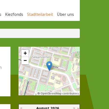
s
Kiezfonds
Stadtteilarbeit
Über uns
+
−
n
© OpenStreetMap contributors
<
August
2026
>
»