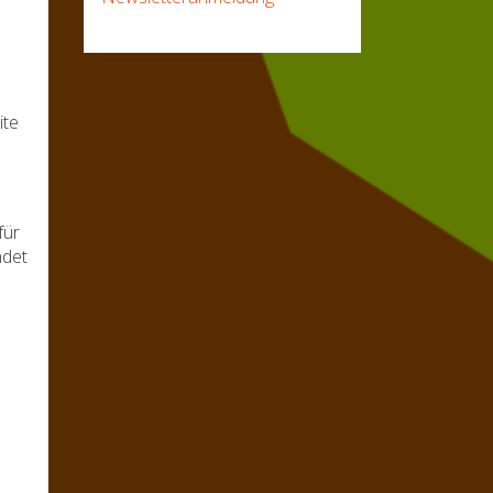
ite
für
ndet