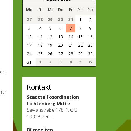
Mo
Di
Mi
Do
Fr
Sa
So
27
28
29
30
31
1
2
7
3
4
5
6
8
9
10
11
12
13
14
15
16
17
18
19
20
21
22
23
24
25
26
27
28
29
30
1
2
3
4
5
6
31
fen.
Kontakt
ige
Stadtteilkoordination
Lichtenberg Mitte
Sewanstraße 178, 1. OG
10319 Berlin
Bürozeiten