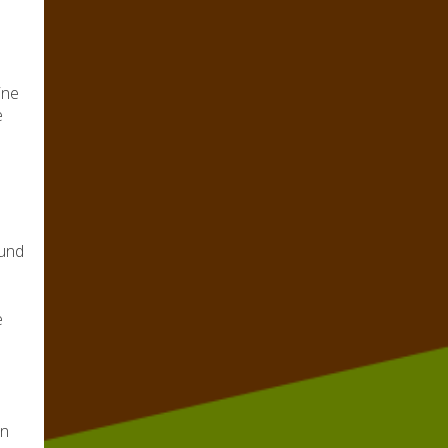
ine
e
 und
e
en