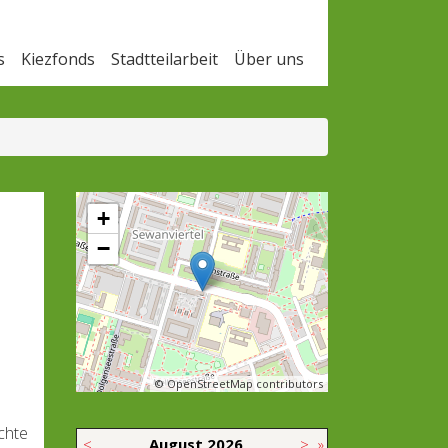
s
Kiezfonds
Stadtteilarbeit
Über uns
+
−
© OpenStreetMap contributors
chte
<
August
2026
>
»