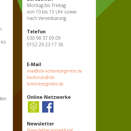
Montag bis Freitag
von 10 bis 15 Uhr sowie
nach Vereinbarung
n
Telefon
030 98 37 09 09
res
0152 29 23 17 36
E-Mail
mail@stk-lichtenbergmitte.de
kiezfonds@stk-
lichtenbergmitte.de
Online-Netzwerke
den
Newsletter
Newsletteranmeldung