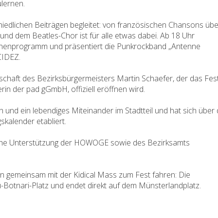
lernen.
hiedlichen Beiträgen begleitet: von französischen Chansons übe
und dem Beatles-Chor ist für alle etwas dabei. Ab 18 Uhr
ühnenprogramm und präsentiert die Punkrockband „Antenne
CIDEZ.
rschaft des Bezirksbürgermeisters Martin Schaefer, der das Fes
in der pad gGmbH, offiziell eröffnen wird.
 und ein lebendiges Miteinander im Stadtteil und hat sich über 
skalender etabliert.
liche Unterstützung der HOWOGE sowie des Bezirksamts
ann gemeinsam mit der Kidical Mass zum Fest fahren: Die
Botnari-Platz und endet direkt auf dem Münsterlandplatz.