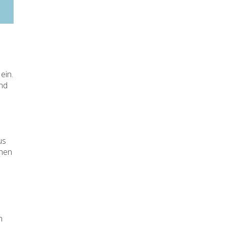
ein.
und
us
chen
n