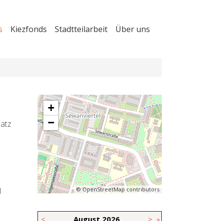
s
Kiezfonds
Stadtteilarbeit
Über uns
+
−
latz
l
© OpenStreetMap contributors
<
August
2026
>
»