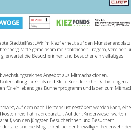
ebte Stadtteilfest „Wir im Kiez“ erneut auf den Münsterlandplatz 
Lichtenberg-Mitte gemeinsam mit zahlreichen Trägern, Vereinen 
rg, erwartet die Besucherinnen und Besucher ein vielfältiges
 abwechslungsreiches Angebot aus Mitmachaktionen,
Unterhaltung für Groß und Klein. Künstlerische Darbietungen a
orgen für ein lebendiges Bühnenprogramm und laden zum Mitma
lohmarkt, auf dem nach Herzenslust gestöbert werden kann, eine
 kostenfreie Fahrradreparatur. Auf der „Kinderwiese“ warten
 darauf, von den jüngsten Besucherinnen und Besuchern
dertanz und die Möglichkeit, bei der Freiwilligen Feuerwehr de