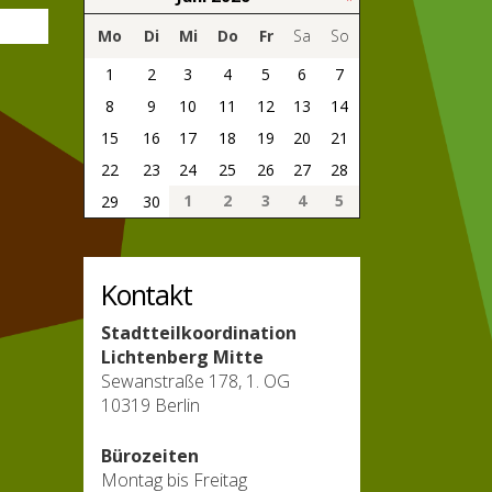
Mo
Di
Mi
Do
Fr
Sa
So
1
2
3
4
5
6
7
8
9
10
11
12
13
14
15
16
17
18
19
20
21
22
23
24
25
26
27
28
1
2
3
4
5
29
30
Kontakt
Stadtteilkoordination
Lichtenberg Mitte
Sewanstraße 178, 1. OG
10319 Berlin
Bürozeiten
Montag bis Freitag