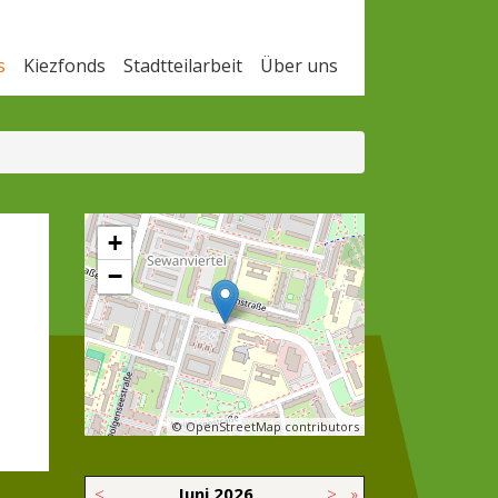
s
Kiezfonds
Stadtteilarbeit
Über uns
+
−
© OpenStreetMap contributors
<
Juni
2026
>
»