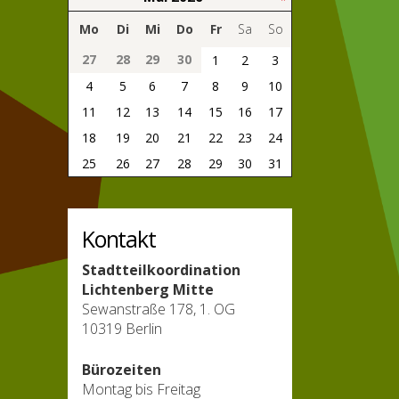
Mo
Di
Mi
Do
Fr
Sa
So
27
28
29
30
1
2
3
4
5
6
7
8
9
10
11
12
13
14
15
16
17
18
19
20
21
22
23
24
25
26
27
28
29
30
31
Kontakt
Stadtteilkoordination
Lichtenberg Mitte
Sewanstraße 178, 1. OG
10319 Berlin
Bürozeiten
Montag bis Freitag