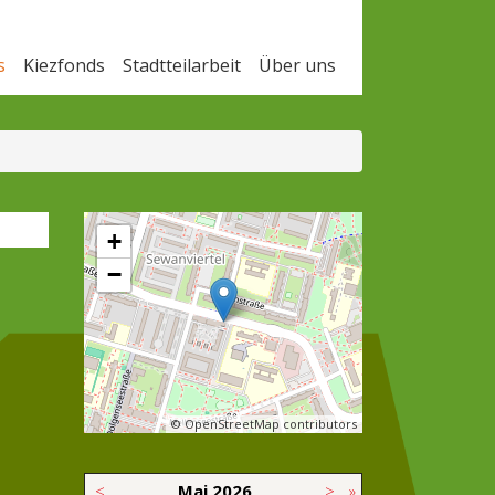
s
Kiezfonds
Stadtteilarbeit
Über uns
+
−
© OpenStreetMap contributors
<
Mai
2026
>
»