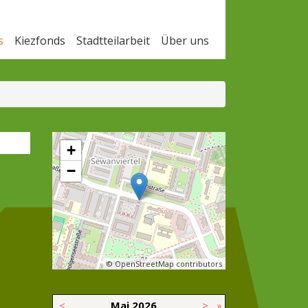
s
Kiezfonds
Stadtteilarbeit
Über uns
+
−
© OpenStreetMap contributors
<
Mai
2026
>
»