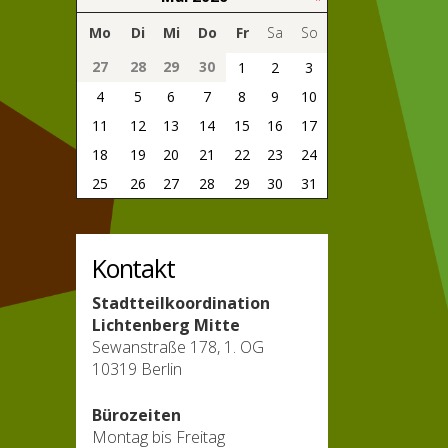
Mo
Di
Mi
Do
Fr
Sa
So
27
28
29
30
1
2
3
4
5
6
7
8
9
10
11
12
13
14
15
16
17
18
19
20
21
22
23
24
25
26
27
28
29
30
31
Kontakt
Stadtteilkoordination
Lichtenberg Mitte
Sewanstraße 178, 1. OG
10319 Berlin
Bürozeiten
Montag bis Freitag