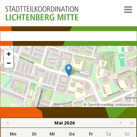
+
−
© OpenStreetMap contributors
<
Mai
2026
>
»
Mo
Di
Mi
Do
Fr
Sa
So