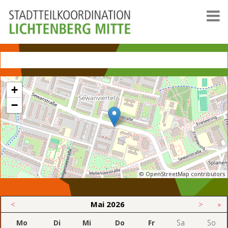
+
−
© OpenStreetMap contributors
<
Mai
2026
>
»
Mo
Di
Mi
Do
Fr
Sa
So