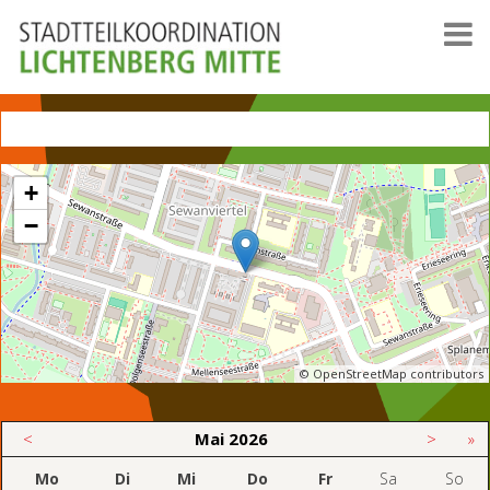
+
−
© OpenStreetMap contributors
<
Mai
2026
>
»
Mo
Di
Mi
Do
Fr
Sa
So