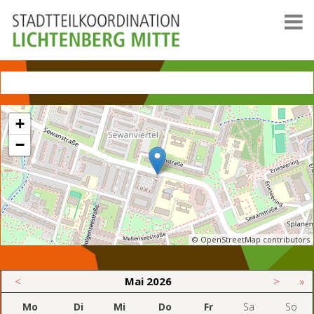
+
−
© OpenStreetMap contributors
<
Mai
2026
>
»
Mo
Di
Mi
Do
Fr
Sa
So