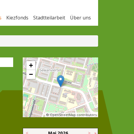
s
Kiezfonds
Stadtteilarbeit
Über uns
+
−
© OpenStreetMap contributors
<
Mai
2026
>
»