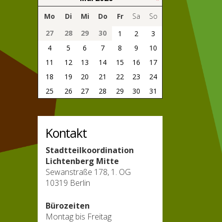
Mo
Di
Mi
Do
Fr
Sa
So
27
28
29
30
1
2
3
4
5
6
7
8
9
10
11
12
13
14
15
16
17
18
19
20
21
22
23
24
25
26
27
28
29
30
31
Kontakt
Stadtteilkoordination
Lichtenberg Mitte
Sewanstraße 178, 1. OG
10319 Berlin
Bürozeiten
Montag bis Freitag