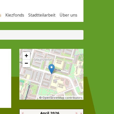
s
Kiezfonds
Stadtteilarbeit
Über uns
+
−
© OpenStreetMap contributors
<
April
2026
>
»