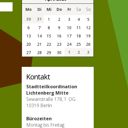
Mo
Di
Mi
Do
Fr
Sa
So
30
31
1
2
3
4
5
6
7
8
9
10
11
12
13
14
15
16
17
18
19
20
21
22
23
24
25
26
1
2
3
27
28
29
30
Kontakt
Stadtteilkoordination
Lichtenberg Mitte
Sewanstraße 178, 1. OG
10319 Berlin
Bürozeiten
Montag bis Freitag