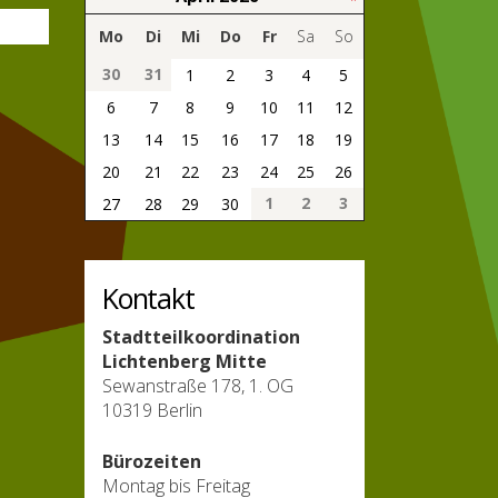
Mo
Di
Mi
Do
Fr
Sa
So
30
31
1
2
3
4
5
6
7
8
9
10
11
12
13
14
15
16
17
18
19
20
21
22
23
24
25
26
1
2
3
27
28
29
30
Kontakt
Stadtteilkoordination
Lichtenberg Mitte
Sewanstraße 178, 1. OG
10319 Berlin
Bürozeiten
Montag bis Freitag