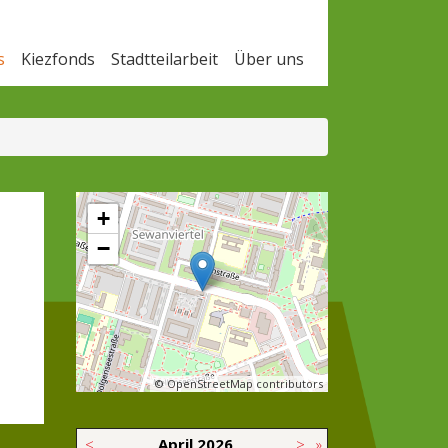
s
Kiezfonds
Stadtteilarbeit
Über uns
+
−
© OpenStreetMap contributors
<
April
2026
>
»