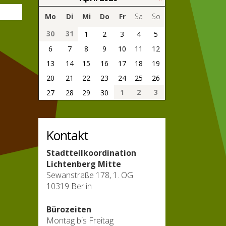
Mo
Di
Mi
Do
Fr
Sa
So
30
31
1
2
3
4
5
6
7
8
9
10
11
12
13
14
15
16
17
18
19
20
21
22
23
24
25
26
1
2
3
27
28
29
30
Kontakt
Stadtteilkoordination
Lichtenberg Mitte
Sewanstraße 178, 1. OG
10319 Berlin
Bürozeiten
Montag bis Freitag