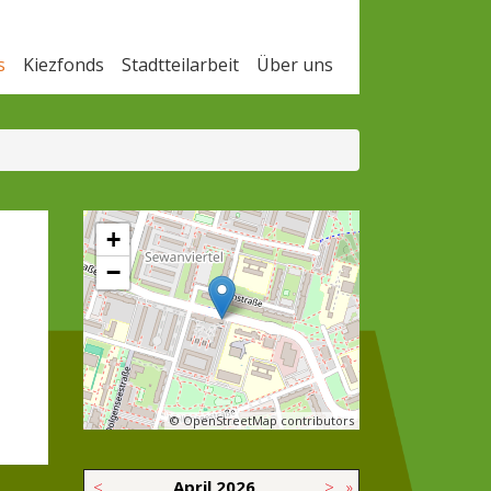
s
Kiezfonds
Stadtteilarbeit
Über uns
+
−
© OpenStreetMap contributors
<
April
2026
>
»